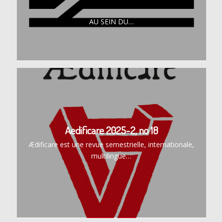
AU SEIN DU…
Aedificare 2025-2, no 18
Ædificare est une revue semestrielle, internationale,
multilingue…