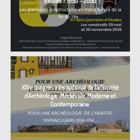
idéales ? 1850 – 2050
Les premières constructions en métal datent de la
fin du 18e…
XIIIe congrès international de la Société
d’Archéologie Médiévale, Moderne et
Contemporaine
POUR UNE ARCHÉOLOGIE DE L’HABITAT
VERNACULAIRE (XVe-XXe…