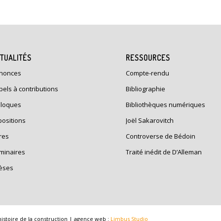
TUALITÉS
RESSOURCES
nonces
Compte-rendu
pels à contributions
Bibliographie
lloques
Bibliothèques numériques
positions
Joël Sakarovitch
res
Controverse de Bédoin
minaires
Traité inédit de D’Alleman
èses
stoire de la construction | agence web :
Limbus Studio