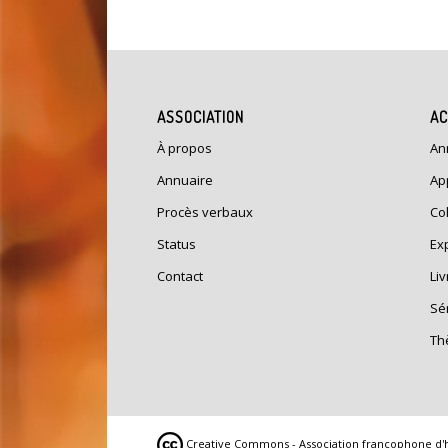
ASSOCIATION
AC
À propos
An
Annuaire
Ap
Procès verbaux
Co
Status
Ex
Contact
Liv
Sé
Th
Creative Commons - Association francophone d'hi