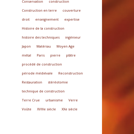
Conservation
construction
Construction en terre
couverture
droit
enseignement
expertise
Histoire de la construction
histoire des techniques
ingénieur
Japon
Matériau
Moyen Age
métal
Paris
pierre
plâtre
procédé de construction
période médiévale
Reconstruction
Restauration
stéréotomie
technique de construction
Terre Crue
urbanisme
Verre
Voûte
XVIIIe siècle
XXe siècle