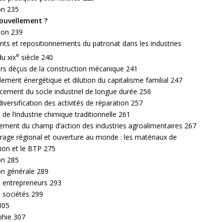
on 235
ouvellement ?
ion 239
ts et repositionnements du patronat dans les industries
e
du xix
siècle 240
irs déçus de la construction mécanique 241
ement énergétique et dilution du capitalisme familial 247
cement du socle industriel de longue durée 256
diversification des activités de réparation 257
é de l’industrie chimique traditionnelle 261
sement du champ d’action des industries agroalimentaires 267
rage régional et ouverture au monde : les matériaux de
ion et le BTP 275
on 285
on générale 289
s entrepreneurs 293
 sociétés 299
305
phie 307