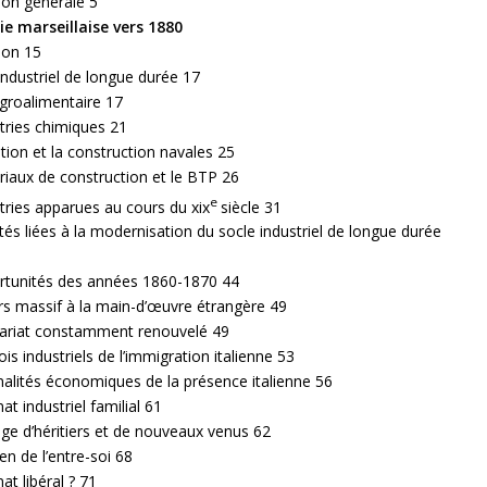
ion générale 5
ie marseillaise vers 1880
ion 15
industriel de longue durée 17
groalimentaire 17
tries chimiques 21
tion et la construction navales 25
iaux de construction et le BTP 26
e
tries apparues au cours du xix
siècle 31
ités liées à la modernisation du socle industriel de longue durée
rtunités des années 1860-1870 44
s massif à la main-d’œuvre étrangère 49
tariat constamment renouvelé 49
is industriels de l’immigration italienne 53
nalités économiques de la présence italienne 56
at industriel familial 61
e d’héritiers et de nouveaux venus 62
en de l’entre-soi 68
at libéral ? 71