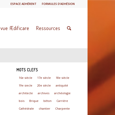
ESPACE ADHÉRENT
FORMULES D’ADHÉSION
vue Ædificare
Ressources
MOTS CLEFS
16e siècle
17e siècle
18e siècle
19e siecle
20e siècle
antiquité
architecte
archives
archéologie
bois
Brique
béton
Carrière
Cathédrale
chantier
Charpente