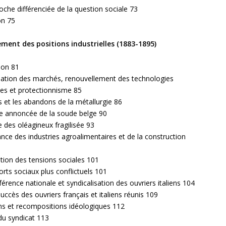
che différenciée de la question sociale 73
on 75
ement des positions industrielles (1883-1895)
ion 81
sation des marchés, renouvellement des technologies
lles et protectionnisme 85
s et les abandons de la métallurgie 86
re annoncée de la soude belge 90
ie des oléagineux fragilisée 93
ance des industries agroalimentaires et de la construction
5
tion des tensions sociales 101
rts sociaux plus conflictuels 101
férence nationale et syndicalisation des ouvriers italiens 104
uccès des ouvriers français et italiens réunis 109
ns et recompositions idéologiques 112
du syndicat 113