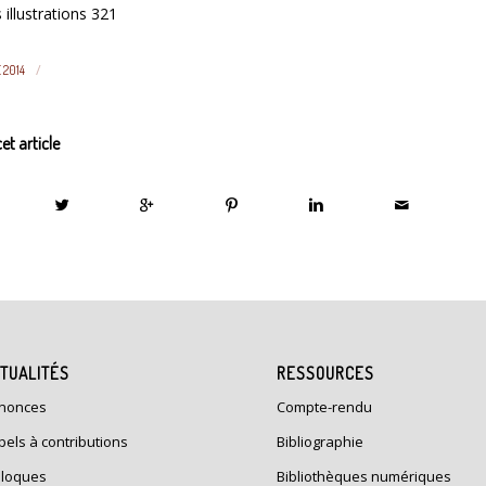
 illustrations 321
/
 2014
et article
TUALITÉS
RESSOURCES
nonces
Compte-rendu
pels à contributions
Bibliographie
lloques
Bibliothèques numériques