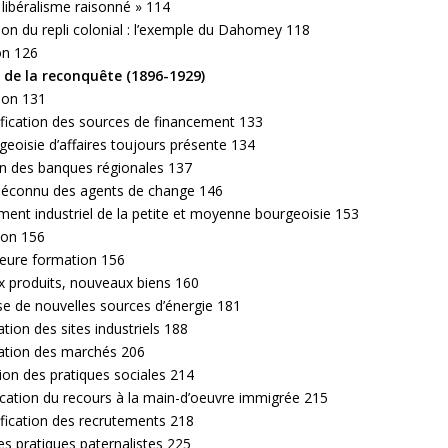
 libéralisme raisonné » 114
ion du repli colonial : l’exemple du Dahomey 118
on 126
s de la reconquête (1896-1929)
ion 131
ification des sources de financement 133
eoisie d’affaires toujours présente 134
en des banques régionales 137
méconnu des agents de change 146
ent industriel de la petite et moyenne bourgeoisie 153
ion 156
leure formation 156
 produits, nouveaux biens 160
se de nouvelles sources d’énergie 181
ation des sites industriels 188
sation des marchés 206
ion des pratiques sociales 214
fication du recours à la main-d’oeuvre immigrée 215
ification des recrutements 218
es pratiques paternalistes 225