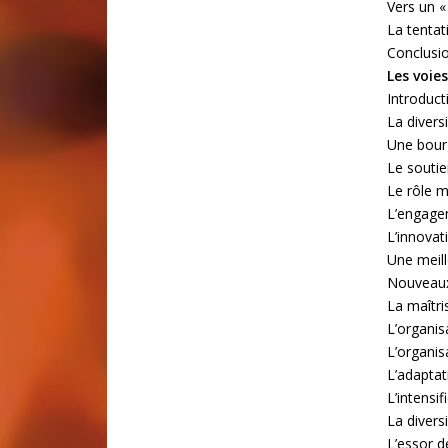
Vers un «
La tentat
Conclusi
Les voie
Introduct
La divers
Une bourg
Le souti
Le rôle 
L’engagem
L’innovat
Une meil
Nouveaux
La maîtri
L’organis
L’organi
L’adaptat
L’intensi
La divers
L’essor d