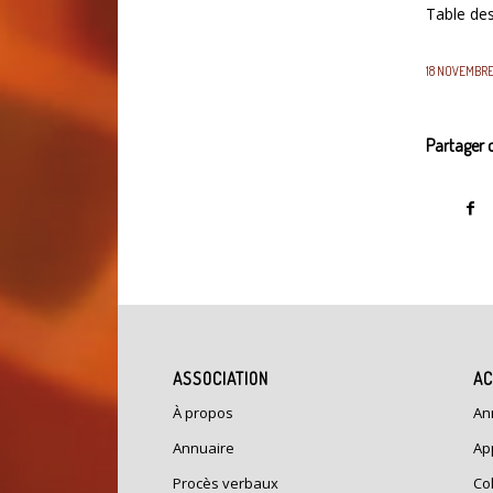
Table des
18 NOVEMBRE
Partager c
ASSOCIATION
AC
À propos
An
Annuaire
Ap
Procès verbaux
Co