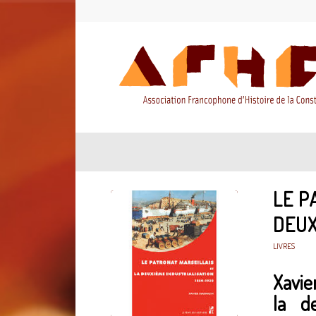
LE P
DEUX
LIVRES
Xavie
la de