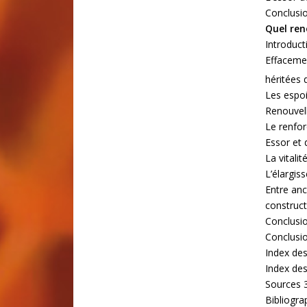
Conclusi
Quel ren
Introduct
Effacemen
héritées 
Les espo
Renouvell
Le renfor
Essor et 
La vitalit
L’élargis
Entre anc
construct
Conclusi
Conclusi
Index de
Index des
Sources 
Bibliogra