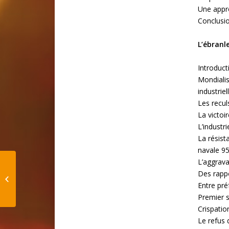
Une appro
Conclusi
L’ébranl
Introduct
Mondiali
industrie
Les recul
La victoi
L’industr
La résist
navale 9
L’aggrava
Les transferts
Des rappo
artistiques dans
Entre pré
l'Europe gothique
Premier s
Crispatio
Le refus 