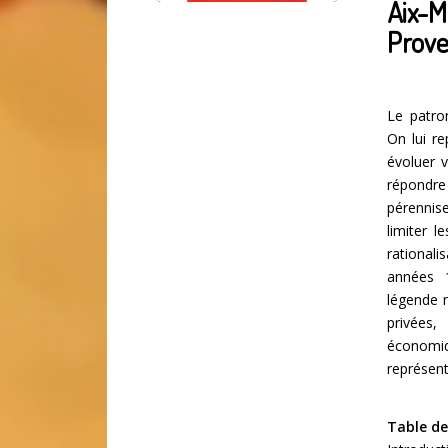
Aix-M
Prove
Le patro
On lui re
évoluer v
répondre 
pérennis
limiter l
rationali
années 1
légende n
privées,
économi
représent
Table de