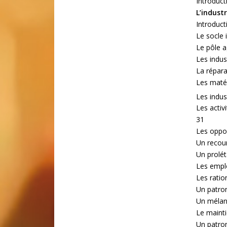
Introduct
L’industr
Introduct
Le socle 
Le pôle a
Les indus
La répara
Les matér
Les indus
Les activ
31
Les oppo
Un recour
Un prolé
Les emplo
Les ratio
Un patron
Un mélang
Le mainti
Un patron