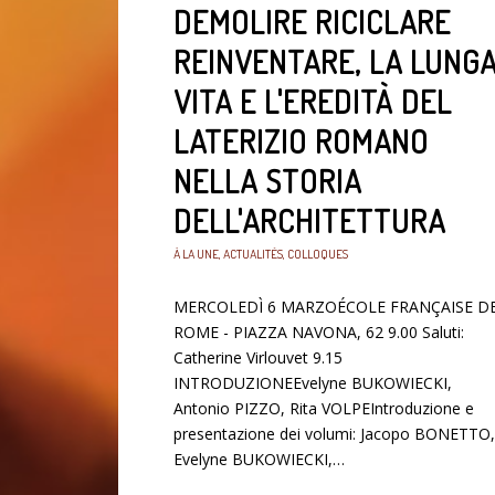
DEMOLIRE RICICLARE
REINVENTARE, LA LUNG
VITA E L'EREDITÀ DEL
LATERIZIO ROMANO
NELLA STORIA
DELL'ARCHITETTURA
À LA UNE
,
ACTUALITÉS
,
COLLOQUES
MERCOLEDÌ 6 MARZOÉCOLE FRANÇAISE D
ROME - PIAZZA NAVONA, 62 9.00 Saluti:
Catherine Virlouvet 9.15
INTRODUZIONEEvelyne BUKOWIECKI,
Antonio PIZZO, Rita VOLPEIntroduzione e
presentazione dei volumi: Jacopo BONETTO,
Evelyne BUKOWIECKI,…