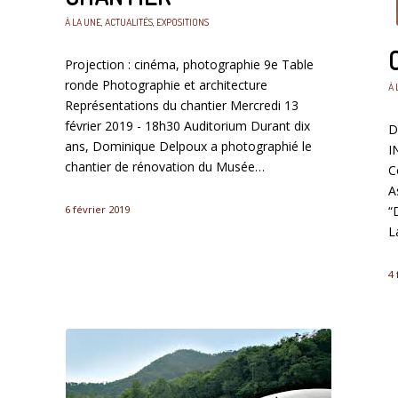
À LA UNE
,
ACTUALITÉS
,
EXPOSITIONS
Projection : cinéma, photographie 9e Table
ronde Photographie et architecture
À 
Représentations du chantier Mercredi 13
février 2019 - 18h30 Auditorium Durant dix
D
ans, Dominique Delpoux a photographié le
I
chantier de rénovation du Musée…
C
A
6 février 2019
“
L
4 