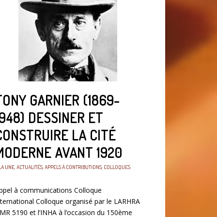
TONY GARNIER (1869-
1948) DESSINER ET
CONSTRUIRE LA CITÉ
MODERNE AVANT 1920
LA UNE
,
ACTUALITÉS
,
APPELS À CONTRIBUTIONS
,
COLLOQUES
ppel à communications Colloque
nternational Colloque organisé par le LARHRA
MR 5190 et l’INHA à l’occasion du 150ème