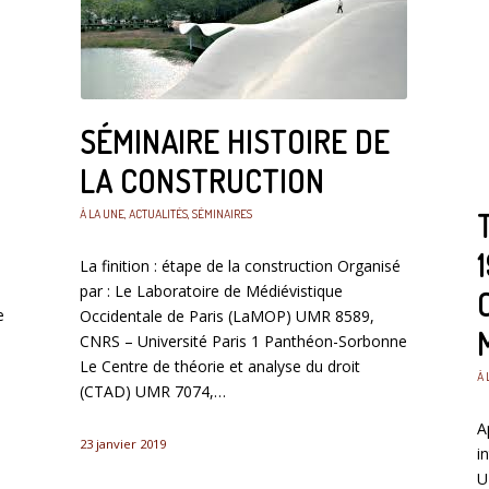
SÉMINAIRE HISTOIRE DE
LA CONSTRUCTION
À LA UNE
,
ACTUALITÉS
,
SÉMINAIRES
La finition : étape de la construction Organisé
par : Le Laboratoire de Médiévistique
e
Occidentale de Paris (LaMOP) UMR 8589,
CNRS – Université Paris 1 Panthéon-Sorbonne
Le Centre de théorie et analyse du droit
À 
(CTAD) UMR 7074,…
A
23 janvier 2019
i
U