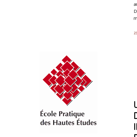
a
D
m
23