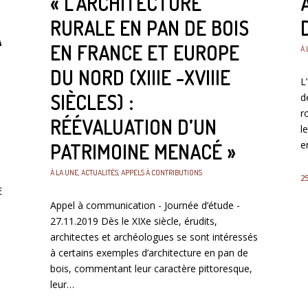
« L’ARCHITECTURE
RURALE EN PAN DE BOIS
A
EN FRANCE ET EUROPE
À 
DU NORD (XIIIE -XVIIIE
L
SIÈCLES) :
d
r
RÉÉVALUATION D’UN
l
e
PATRIMOINE MENACÉ »
À LA UNE
,
ACTUALITÉS
,
APPELS À CONTRIBUTIONS
25
E
Appel à communication - Journée d’étude -
27.11.2019 Dès le XIXe siècle, érudits,
architectes et archéologues se sont intéressés
à certains exemples d’architecture en pan de
bois, commentant leur caractère pittoresque,
leur…