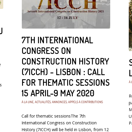
U
7TH INTERNATIONAL
CONGRESS ON
CONSTRUCTION HISTORY
e
(7ICCH) - LISBON : CALL
FOR THEMATIC SESSIONS
À 
s
15 APRIL-9 MAY 2020
R
À LA UNE
,
ACTUALITÉS
,
ANNONCES
,
APPELS À CONTRIBUTIONS
p
M
Call for thematic sessionsThe 7th
U
International Congress on Construction
P
History (7ICCH) will be held in Lisbon, from 12