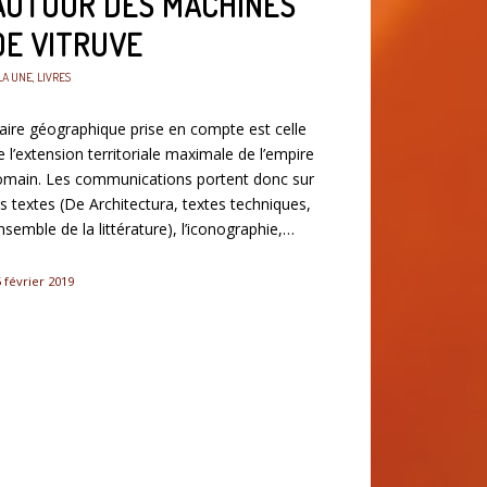
AUTOUR DES MACHINES
DE VITRUVE
LA UNE
,
LIVRES
’aire géographique prise en compte est celle
e l’extension territoriale maximale de l’empire
omain. Les communications portent donc sur
es textes (De Architectura, textes techniques,
nsemble de la littérature), l’iconographie,…
 février 2019