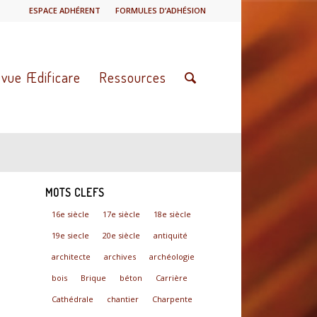
ESPACE ADHÉRENT
FORMULES D’ADHÉSION
vue Ædificare
Ressources
MOTS CLEFS
16e siècle
17e siècle
18e siècle
19e siecle
20e siècle
antiquité
architecte
archives
archéologie
bois
Brique
béton
Carrière
Cathédrale
chantier
Charpente