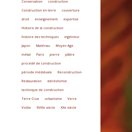
Conservation
construction
Construction en terre
couverture
droit
enseignement
expertise
Histoire de la construction
histoire des techniques
ingénieur
Japon
Matériau
Moyen Age
métal
Paris
pierre
plâtre
procédé de construction
période médiévale
Reconstruction
Restauration
stéréotomie
technique de construction
Terre Crue
urbanisme
Verre
Voûte
XVIIIe siècle
XXe siècle