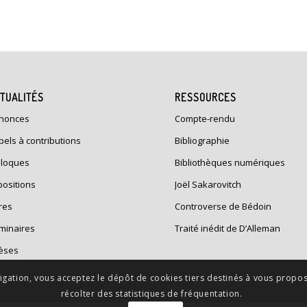
TUALITÉS
RESSOURCES
nonces
Compte-rendu
pels à contributions
Bibliographie
lloques
Bibliothèques numériques
positions
Joël Sakarovitch
res
Controverse de Bédoin
minaires
Traité inédit de D’Alleman
èses
avigation, vous acceptez le dépôt de cookies tiers destinés à vous pro
récolter des statistiques de fréquentation.