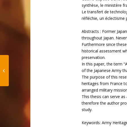
synthèse, le ministère f
Le transfert de technolo
réfléchie, un éclectisme 
Abstracts : Former Japan
throughout Japan. Nevert
Furthermore since these a
historical assessment wh
preservation.
Les enjeux de la
In this paper, the term “
question constructive
of the Japanese Army tha
dans le processus
The purpose of this resea
architectural
heritages from France to
arranged military missio
This thesis can serve as
therefore the author pro
study.
Keywords: Army Heritage,