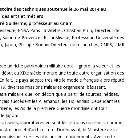
stoire des techniques s
outenue le 26 mai 2014 au
 des arts et métiers
dré Guillerme, professeur au Cnam
seure, ENSA Paris La Villette ; Christian Brun, Directeur de
r, Salon-de-Provence ; Riichi Miyake, Professeur, Université des
, Japon, Philippe Bonnin Directeur de recherches, CNRS, UMR
 un riche patrimoine militaire dont il ignore la valeur et les
le début du XIXe siècle montre une toute autre organisation des
En fait, le pays adopte très vite le modèle français alors réputé
919, diverses missions militaires organisent, bâtissent,
ie militaire que l’on décortique à partir de sources inédites,
ançais succèdent les Allemands, les Hollandais. Cependant les
rtillerie, les As de la première Guerre mondiale ont tout
le Japon.
rs, usines, laboratoires en sont les témoins matériels, comme
onstruction et d’architecture. Dorénavant, le Ministère de la
connaissance de ses plus anciens équipements. Avec cette