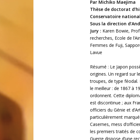
Par Michiko Maejima
Thèse de doctorat d’hi
Conservatoire national
Sous la direction d’An
Jury :
Karen Bowie, Profes
recherches, Ecole de l’Ai
Femmes de Fuji, Sapporo
Lavue
Résumé : Le Japon possède
origines. Un regard sur 
troupes, de type féodal. 
le meilleur : de 1867 à 1
ordonnent. Cette diplomat
est discontinue ; aux Fr
officiers du Génie et d’A
particulièrement marqué 
Casernes, mess d’officie
les premiers traités de c
Guerre dispose d’une re