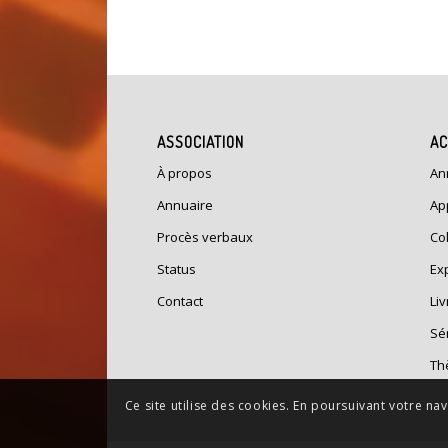
ASSOCIATION
AC
À propos
An
Annuaire
Ap
Procès verbaux
Co
Status
Ex
Contact
Liv
Sé
Th
Ce site utilise des cookies. En poursuivant votre n