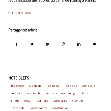
requalification des abords du canal de l’Ourcq à Pantin.
/
15 SEPTEMBRE 2020
Partager cet article
MOTS CLEFS
16e siècle
17e siècle
18e siècle
19e siecle
20e siècle
antiquité
architecte
archives
archéologie
bois
Brique
béton
Carrière
Cathédrale
chantier
Charpente
Conservation
construction