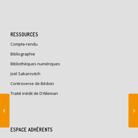
RESSOURCES
Compte-rendu
Bibliographie
Bibliothèques numériques
Joël Sakarovitch
Controverse de Bédoin
Traité inédit de D’Alleman
Mobilisation
internationale contre
la démolition du pont
Pilchowice en Bas...
ESPACE ADHÉRENTS