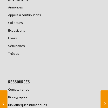
Annonces
Appels à contributions
Colloques
Expositions
Livres
Séminaires
Thèses
RESSOURCES
Compte-rendu
Les dispositifs du
Bibliographie
confort dans
Bibliothèques numériques
l’architecture du XXe