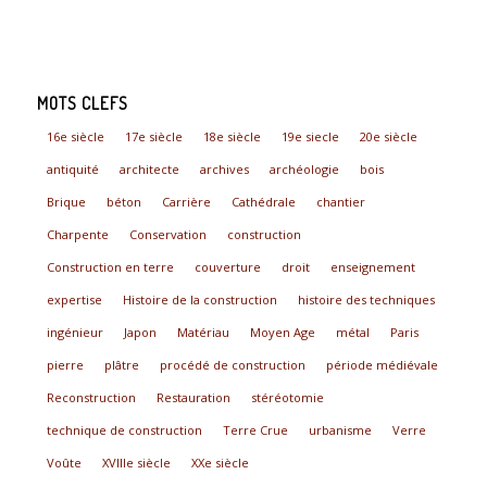
MOTS CLEFS
16e siècle
17e siècle
18e siècle
19e siecle
20e siècle
antiquité
architecte
archives
archéologie
bois
Brique
béton
Carrière
Cathédrale
chantier
Charpente
Conservation
construction
Construction en terre
couverture
droit
enseignement
expertise
Histoire de la construction
histoire des techniques
ingénieur
Japon
Matériau
Moyen Age
métal
Paris
pierre
plâtre
procédé de construction
période médiévale
Reconstruction
Restauration
stéréotomie
technique de construction
Terre Crue
urbanisme
Verre
Voûte
XVIIIe siècle
XXe siècle