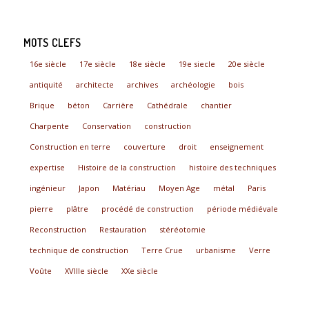
MOTS CLEFS
16e siècle
17e siècle
18e siècle
19e siecle
20e siècle
antiquité
architecte
archives
archéologie
bois
Brique
béton
Carrière
Cathédrale
chantier
Charpente
Conservation
construction
Construction en terre
couverture
droit
enseignement
expertise
Histoire de la construction
histoire des techniques
ingénieur
Japon
Matériau
Moyen Age
métal
Paris
pierre
plâtre
procédé de construction
période médiévale
Reconstruction
Restauration
stéréotomie
technique de construction
Terre Crue
urbanisme
Verre
Voûte
XVIIIe siècle
XXe siècle