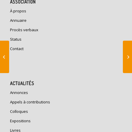
ASSOCIATION
À propos
Annuaire
Procès verbaux
Status
Construire en province
Contact
au XVIIIe siècle : les
ingénieurs des États
de La...
ACTUALITÉS
Annonces
Appels à contributions
Colloques
Expositions
Livres