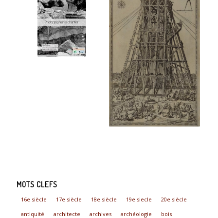
MOTS CLEFS
16e siècle
17e siècle
18e siècle
19e siecle
20e siècle
antiquité
architecte
archives
archéologie
bois