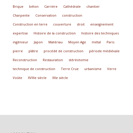
Brique
béton
Carrière
Cathédrale
chantier
Charpente
Conservation
construction
Construction en terre
couverture
droit
enseignement
expertise
Histoire de la construction
histoire des techniques
ingénieur
Japon
Matériau
Moyen Age
métal
Paris
pierre
plâtre
procédé de construction
période médiévale
Reconstruction
Restauration
stéréotomie
technique de construction
Terre Crue
urbanisme
Verre
Voûte
XVIIIe siècle
XXe siècle