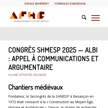
ESPACE ADHÉRENT
FORMULES D’ADHÉSION
CONGRÈS SHMESP 2025 — ALBI
: APPEL À COMMUNICATIONS ET
ARGUMENTAIRE
À LA UNE
,
ACTUALITÉS
,
COLLOQUES
Chantiers médiévaux
Fondateur, le 3econgrès de la SHMESP à Besançon en
1972 était consacré à la « Construction au Moyen Âge,
Histoire et Archéologie ». Depuis, le champ de recherche