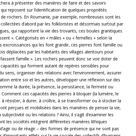
chera à présenter des manières de faire et des savoirs
 qui reposent sur l’identification de quelques propriétés
s de rochers. En Roumanie, par exemple, nombreuses sont les
, collectées d’abord par les folkloristes et désormais surtout par
gues, qui rapportent la vie des trovants, ces boules granitiques
ssent ». Catégorisés en « mâles » ou « femelles » selon la
 excroissances qui les font grandir, ces pierres font famille ou
ois déplacées par les habitants des villages alentours pour
« fassent famille ». Les rochers peuvent donc se voir doter de
 capacités qui forment autant de repères sensibles pour
du sens, organiser des relations avec l’environnement, assurer
tion entre soi et les autres, développer une réflexion sur des
omme la durée, la présence, la persistance, la fermeté ou
re. Comment ces capacités des pierres à bloquer (la lumière, le
 à résister, à durer, à croître, à se transformer ou à stocker la
sont perçues et mobilisées dans les manières de penser la vie,
la subjectivité ou les relations ? Ainsi, il s’agit d’examiner les
nt les sociétés intègrent différentes manières lithiques
, d’agir ou de réagir – des formes de présence qui ne sont pas
r d’importants effets sur la vie sociale des collectifs d’humains