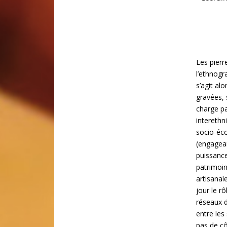
Les pierr
l’ethnogr
s’agit al
gravées, s
charge p
interethni
socio-éco
(engagean
puissance
patrimoine
artisanal
jour le rô
réseaux d
entre les
pas de cô