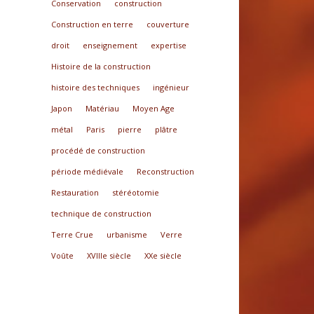
Conservation
construction
Construction en terre
couverture
droit
enseignement
expertise
Histoire de la construction
histoire des techniques
ingénieur
Japon
Matériau
Moyen Age
métal
Paris
pierre
plâtre
procédé de construction
période médiévale
Reconstruction
Restauration
stéréotomie
technique de construction
Terre Crue
urbanisme
Verre
Voûte
XVIIIe siècle
XXe siècle