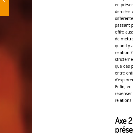
en présen
dernière 
différent
passant p
offre aus
de mettre
quand y a
relation 
stricteme
que des p
entre ent
d’explore
Enfin, en
repenser
relations 
Axe 2
prés