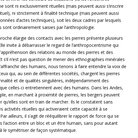
 ne sont ni exclusivement rituelles (mais peuvent aussi s’inscrire
ituel), ni strictement à finalité technique (mais peuvent aussi
ronnées d’actes techniques), soit les deux cadres par lesquels
es sont ordinairement saisies par l’anthropologie.
roche élargie des contacts avec les pierres présente plusieurs
 Elle invite à débarrasser le regard de l’anthropocentrisme qui
l’appréhension des relations au monde des pierres et des
Et s’il n’est pas question de mener des ethnographies minérales
s’affranchir des humains, nous tenons à faire entendre la voix de
 ceux qui, au sein de différentes sociétés, chargent les pierres
onnalité et de qualités singulières, indépendamment des
 que celles-ci entretiennent avec des humains. Dans les Andes,
le, en marchant à proximité de pierres, les bergers peuvent
 qu’elles sont en train de marcher. Ils le constatent sans
s activités rituelles qui activeraient cette capacité à se
Par ailleurs, il s’agit de rééquilibrer le rapport de force qui se
 l’action entre un bloc et un être humain, sans pour autant
à le symétriser de façon systématique.