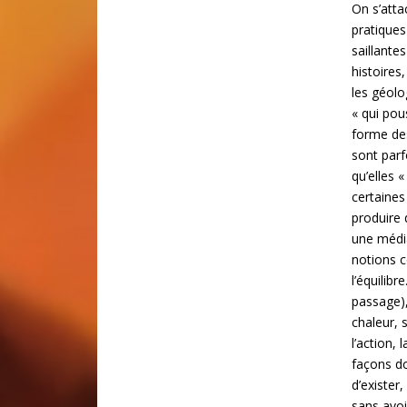
On s’atta
pratiques
saillante
histoires
les géolo
« qui pou
forme des
sont parf
qu’elles 
certaines
produire 
une média
notions c
l’équilib
passage),
chaleur, 
l’action, 
façons do
d’exister
sans avoi