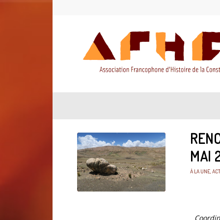
RENC
MAI 
À LA UNE
,
AC
Coordin