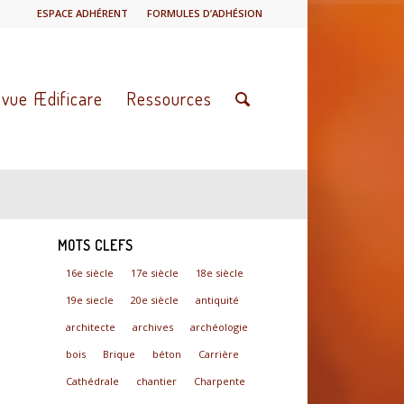
ESPACE ADHÉRENT
FORMULES D’ADHÉSION
vue Ædificare
Ressources
MOTS CLEFS
16e siècle
17e siècle
18e siècle
19e siecle
20e siècle
antiquité
architecte
archives
archéologie
bois
Brique
béton
Carrière
Cathédrale
chantier
Charpente