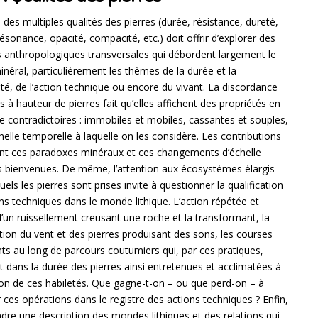
des multiples qualités des pierres (durée, résistance, dureté,
résonance, opacité, compacité, etc.) doit offrir d’explorer des
 anthropologiques transversales qui débordent largement le
éral, particulièrement les thèmes de la durée et la
té, de l’action technique ou encore du vivant. La discordance
 à hauteur de pierres fait qu’elles affichent des propriétés en
 contradictoires : immobiles et mobiles, cassantes et souples,
chelle temporelle à laquelle on les considère. Les contributions
ant ces paradoxes minéraux et ces changements d’échelle
s bienvenues. De même, l’attention aux écosystèmes élargis
uels les pierres sont prises invite à questionner la qualification
ns techniques dans le monde lithique. L’action répétée et
d’un ruissellement creusant une roche et la transformant, la
tion du vent et des pierres produisant des sons, les courses
ts au long de parcours coutumiers qui, par ces pratiques,
 dans la durée des pierres ainsi entretenues et acclimatées à
ion de ces habiletés. Que gagne-t-on – ou que perd-on – à
 ces opérations dans le registre des actions techniques ? Enfin,
dre une description des mondes lithiques et des relations qui