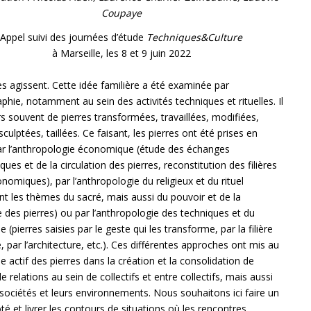
Coupaye
Appel suivi des journées d’étude
Techniques&Culture
à Marseille, les 8 et 9 juin 2022
es agissent. Cette idée familière a été examinée par
aphie, notamment au sein des activités techniques et rituelles. Il
ors souvent de pierres transformées, travaillées, modifiées,
culptées, taillées. Ce faisant, les pierres ont été prises en
ar l’anthropologie économique (étude des échanges
ques et de la circulation des pierres, reconstitution des filières
nomiques), par l’anthropologie du religieux et du rituel
t les thèmes du sacré, mais aussi du pouvoir et de la
 des pierres) ou par l’anthropologie des techniques et du
 (pierres saisies par le geste qui les transforme, par la filière
e, par l’architecture, etc.). Ces différentes approches ont mis au
le actif des pierres dans la création et la consolidation de
e relations au sein de collectifs et entre collectifs, mais aussi
 sociétés et leurs environnements. Nous souhaitons ici faire un
té et livrer les contours de situations où les rencontres