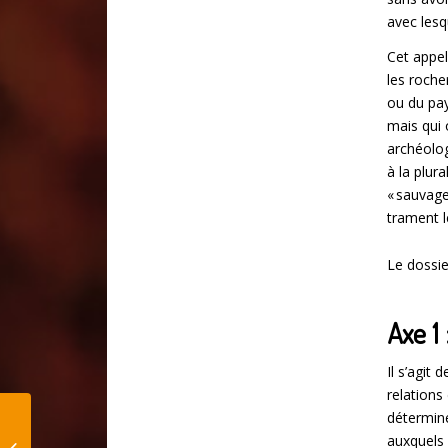
avec lesq
Cet appel
les roche
ou du pay
mais qui 
archéolog
à la plur
« sauvage
trament l
Le dossie
Axe 1
Il s’agit 
relations
détermine
auxquels 
Ædificare 2020-2, N° 8