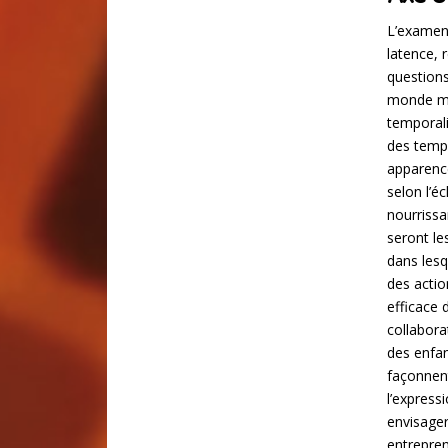
L’examen 
latence, 
questions
monde min
temporali
des temps
apparence
selon l’é
nourriss
seront le
dans lesq
des actio
efficace 
collabora
des enfan
façonnent
l’express
envisager
entrepren