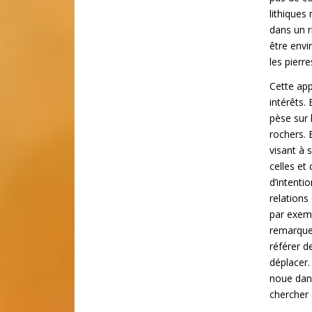
lithiques
dans un r
être envi
les pierr
Cette app
intérêts.
pèse sur 
rochers. 
visant à 
celles et
d’intenti
relations
par exemp
remarquer
référer de
déplacer. 
noue dans
chercher 