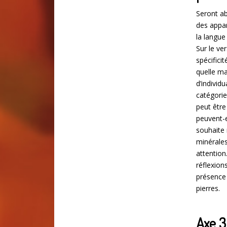
Seront ab
des appar
la langue
Sur le ve
spécifici
quelle ma
d’individ
catégorie
peut être
peuvent-e
souhaite 
minérales
attention
réflexion
présence 
pierres.
Axe 3