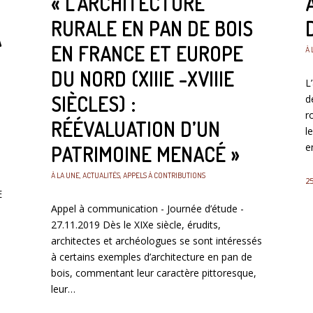
« L’ARCHITECTURE
RURALE EN PAN DE BOIS
A
EN FRANCE ET EUROPE
À 
DU NORD (XIIIE -XVIIIE
L
SIÈCLES) :
d
r
RÉÉVALUATION D’UN
l
e
PATRIMOINE MENACÉ »
À LA UNE
,
ACTUALITÉS
,
APPELS À CONTRIBUTIONS
25
E
Appel à communication - Journée d’étude -
27.11.2019 Dès le XIXe siècle, érudits,
architectes et archéologues se sont intéressés
à certains exemples d’architecture en pan de
bois, commentant leur caractère pittoresque,
leur…