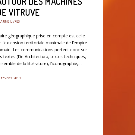
AUTOUR DES MACHINES
DE VITRUVE
LA UNE
,
LIVRES
’aire géographique prise en compte est celle
e l’extension territoriale maximale de l’empire
omain. Les communications portent donc sur
es textes (De Architectura, textes techniques,
nsemble de la littérature), l’iconographie,…
 février 2019