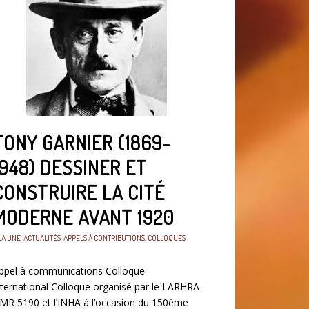
TONY GARNIER (1869-
1948) DESSINER ET
CONSTRUIRE LA CITÉ
MODERNE AVANT 1920
LA UNE
,
ACTUALITÉS
,
APPELS À CONTRIBUTIONS
,
COLLOQUES
ppel à communications Colloque
nternational Colloque organisé par le LARHRA
MR 5190 et l’INHA à l’occasion du 150ème