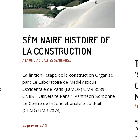
SÉMINAIRE HISTOIRE DE
LA CONSTRUCTION
À LA UNE
,
ACTUALITÉS
,
SÉMINAIRES
La finition : étape de la construction Organisé
par : Le Laboratoire de Médiévistique
e
Occidentale de Paris (LaMOP) UMR 8589,
CNRS – Université Paris 1 Panthéon-Sorbonne
Le Centre de théorie et analyse du droit
À 
(CTAD) UMR 7074,…
A
23 janvier 2019
i
U