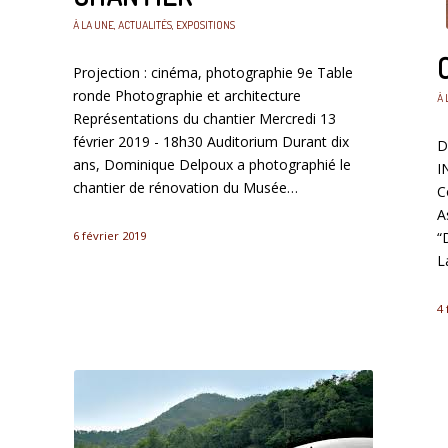
À LA UNE
,
ACTUALITÉS
,
EXPOSITIONS
Projection : cinéma, photographie 9e Table
ronde Photographie et architecture
À 
Représentations du chantier Mercredi 13
février 2019 - 18h30 Auditorium Durant dix
D
ans, Dominique Delpoux a photographié le
I
chantier de rénovation du Musée…
C
A
6 février 2019
“
L
4 