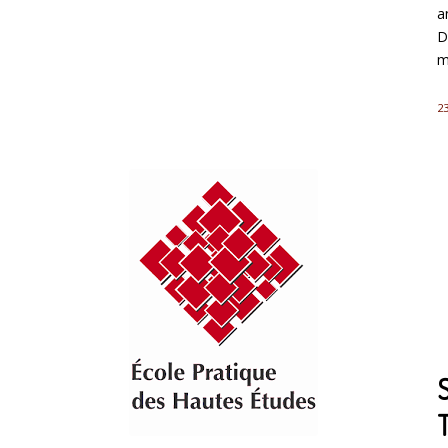
a
D
m
23