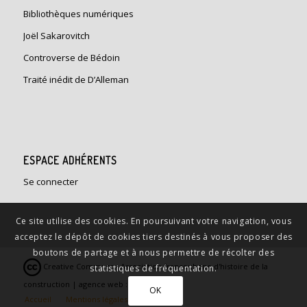
Bibliothèques numériques
Joël Sakarovitch
Controverse de Bédoin
Traité inédit de D’Alleman
ESPACE ADHÉRENTS
Se connecter
Ce site utilise des cookies. En poursuivant votre navigation, vous
acceptez le dépôt de cookies tiers destinés à vous proposer des
boutons de partage et à nous permettre de récolter des
Creative Commons - Association francophone d'histoire de la
statistiques de fréquentation.
construction | agence web :
Limbus Studio
OK
Accueil
Mentions légales
Contact