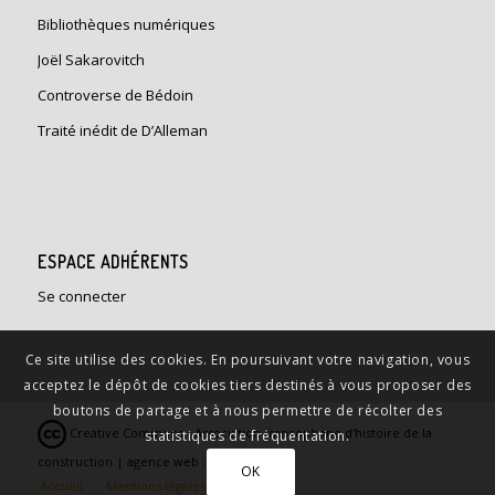
Bibliothèques numériques
Joël Sakarovitch
Controverse de Bédoin
Traité inédit de D’Alleman
ESPACE ADHÉRENTS
Se connecter
Ce site utilise des cookies. En poursuivant votre navigation, vous
acceptez le dépôt de cookies tiers destinés à vous proposer des
boutons de partage et à nous permettre de récolter des
Creative Commons - Association francophone d'histoire de la
statistiques de fréquentation.
construction | agence web :
Limbus Studio
OK
Accueil
Mentions légales
Contact