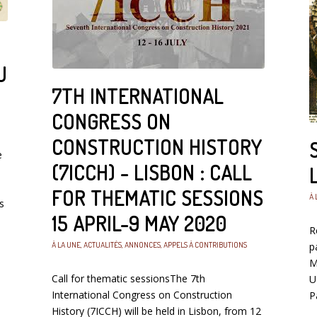
U
7TH INTERNATIONAL
CONGRESS ON
CONSTRUCTION HISTORY
e
(7ICCH) - LISBON : CALL
FOR THEMATIC SESSIONS
À 
s
15 APRIL-9 MAY 2020
R
À LA UNE
,
ACTUALITÉS
,
ANNONCES
,
APPELS À CONTRIBUTIONS
p
M
Call for thematic sessionsThe 7th
U
International Congress on Construction
P
History (7ICCH) will be held in Lisbon, from 12