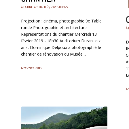
À LA UNE
,
ACTUALITÉS
,
EXPOSITIONS
Projection : cinéma, photographie 9e Table
ronde Photographie et architecture
À 
Représentations du chantier Mercredi 13
février 2019 - 18h30 Auditorium Durant dix
D
ans, Dominique Delpoux a photographié le
I
chantier de rénovation du Musée…
C
A
6 février 2019
“
L
4 