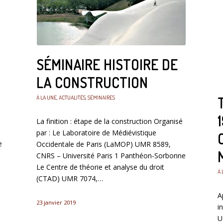
SÉMINAIRE HISTOIRE DE
LA CONSTRUCTION
À LA UNE
,
ACTUALITÉS
,
SÉMINAIRES
La finition : étape de la construction Organisé
par : Le Laboratoire de Médiévistique
e
Occidentale de Paris (LaMOP) UMR 8589,
CNRS – Université Paris 1 Panthéon-Sorbonne
Le Centre de théorie et analyse du droit
À 
(CTAD) UMR 7074,…
A
23 janvier 2019
i
U