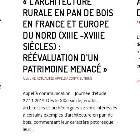
« L’ARCHITECTURE
RURALE EN PAN DE BOIS
A
EN FRANCE ET EUROPE
À 
DU NORD (XIIIE -XVIIIE
L
SIÈCLES) :
d
r
RÉÉVALUATION D’UN
l
e
PATRIMOINE MENACÉ »
À LA UNE
,
ACTUALITÉS
,
APPELS À CONTRIBUTIONS
25
E
Appel à communication - Journée d’étude -
27.11.2019 Dès le XIXe siècle, érudits,
architectes et archéologues se sont intéressés
à certains exemples d’architecture en pan de
bois, commentant leur caractère pittoresque,
leur…