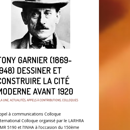
TONY GARNIER (1869-
1948) DESSINER ET
CONSTRUIRE LA CITÉ
MODERNE AVANT 1920
LA UNE
,
ACTUALITÉS
,
APPELS À CONTRIBUTIONS
,
COLLOQUES
ppel à communications Colloque
nternational Colloque organisé par le LARHRA
MR 5190 et l’INHA à l’occasion du 150ème