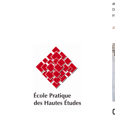
a
D
m
23