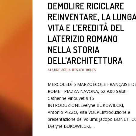
DEMOLIRE RICICLARE
REINVENTARE, LA LUNG
VITA E L'EREDITÀ DEL
LATERIZIO ROMANO
NELLA STORIA
DELL'ARCHITETTURA
À LA UNE
,
ACTUALITÉS
,
COLLOQUES
MERCOLEDÌ 6 MARZOÉCOLE FRANÇAISE D
ROME - PIAZZA NAVONA, 62 9.00 Saluti:
Catherine Virlouvet 9.15
INTRODUZIONEEvelyne BUKOWIECKI,
Antonio PIZZO, Rita VOLPEIntroduzione e
presentazione dei volumi: Jacopo BONETTO,
Evelyne BUKOWIECKI,…