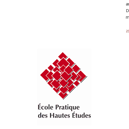
a
D
m
23