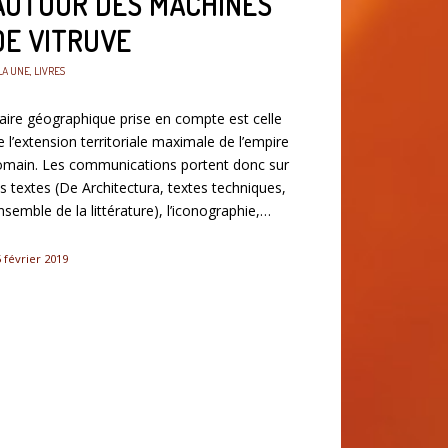
AUTOUR DES MACHINES
DE VITRUVE
LA UNE
,
LIVRES
’aire géographique prise en compte est celle
e l’extension territoriale maximale de l’empire
omain. Les communications portent donc sur
es textes (De Architectura, textes techniques,
nsemble de la littérature), l’iconographie,…
 février 2019