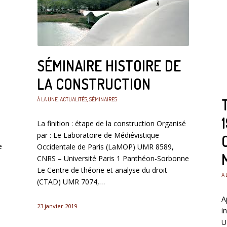
SÉMINAIRE HISTOIRE DE
LA CONSTRUCTION
À LA UNE
,
ACTUALITÉS
,
SÉMINAIRES
La finition : étape de la construction Organisé
par : Le Laboratoire de Médiévistique
e
Occidentale de Paris (LaMOP) UMR 8589,
CNRS – Université Paris 1 Panthéon-Sorbonne
Le Centre de théorie et analyse du droit
À 
(CTAD) UMR 7074,…
A
23 janvier 2019
i
U