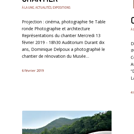
À LA UNE
,
ACTUALITÉS
,
EXPOSITIONS
Projection : cinéma, photographie 9e Table
ronde Photographie et architecture
À 
Représentations du chantier Mercredi 13
février 2019 - 18h30 Auditorium Durant dix
D
ans, Dominique Delpoux a photographié le
I
chantier de rénovation du Musée…
C
A
6 février 2019
“
L
4 