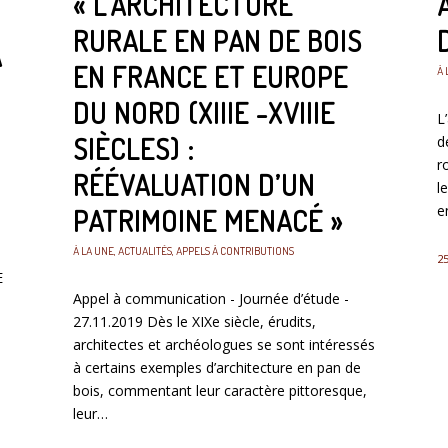
« L’ARCHITECTURE
RURALE EN PAN DE BOIS
A
EN FRANCE ET EUROPE
À 
DU NORD (XIIIE -XVIIIE
L
SIÈCLES) :
d
r
RÉÉVALUATION D’UN
l
e
PATRIMOINE MENACÉ »
À LA UNE
,
ACTUALITÉS
,
APPELS À CONTRIBUTIONS
25
E
Appel à communication - Journée d’étude -
27.11.2019 Dès le XIXe siècle, érudits,
architectes et archéologues se sont intéressés
à certains exemples d’architecture en pan de
bois, commentant leur caractère pittoresque,
leur…