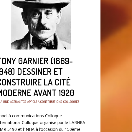
TONY GARNIER (1869-
1948) DESSINER ET
CONSTRUIRE LA CITÉ
MODERNE AVANT 1920
LA UNE
,
ACTUALITÉS
,
APPELS À CONTRIBUTIONS
,
COLLOQUES
ppel à communications Colloque
nternational Colloque organisé par le LARHRA
MR 5190 et l’INHA à l’occasion du 150ème