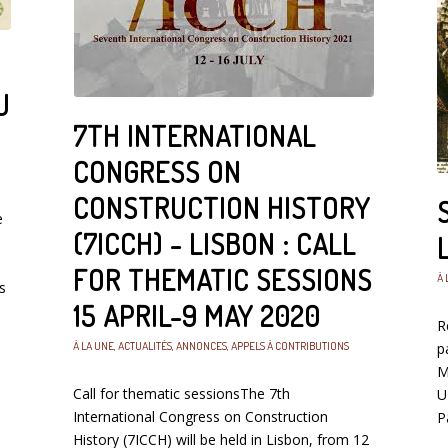
U
7TH INTERNATIONAL
CONGRESS ON
CONSTRUCTION HISTORY
e
(7ICCH) - LISBON : CALL
FOR THEMATIC SESSIONS
À 
s
15 APRIL-9 MAY 2020
R
À LA UNE
,
ACTUALITÉS
,
ANNONCES
,
APPELS À CONTRIBUTIONS
p
M
Call for thematic sessionsThe 7th
U
International Congress on Construction
P
History (7ICCH) will be held in Lisbon, from 12