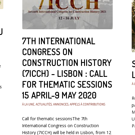
U
7TH INTERNATIONAL
CONGRESS ON
CONSTRUCTION HISTORY
e
(7ICCH) - LISBON : CALL
FOR THEMATIC SESSIONS
À 
s
15 APRIL-9 MAY 2020
R
À LA UNE
,
ACTUALITÉS
,
ANNONCES
,
APPELS À CONTRIBUTIONS
p
M
Call for thematic sessionsThe 7th
U
International Congress on Construction
P
History (7ICCH) will be held in Lisbon, from 12