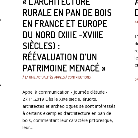
« L’ARCHITECTURE
RURALE EN PAN DE BOIS
A
EN FRANCE ET EUROPE
À 
DU NORD (XIIIE -XVIIIE
L
SIÈCLES) :
d
r
RÉÉVALUATION D’UN
l
e
PATRIMOINE MENACÉ »
À LA UNE
,
ACTUALITÉS
,
APPELS À CONTRIBUTIONS
25
E
Appel à communication - Journée d’étude -
27.11.2019 Dès le XIXe siècle, érudits,
architectes et archéologues se sont intéressés
à certains exemples d’architecture en pan de
bois, commentant leur caractère pittoresque,
leur…