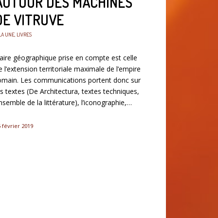
AUTOUR DES MACHINES
DE VITRUVE
LA UNE
,
LIVRES
’aire géographique prise en compte est celle
e l’extension territoriale maximale de l’empire
omain. Les communications portent donc sur
es textes (De Architectura, textes techniques,
nsemble de la littérature), l’iconographie,…
 février 2019