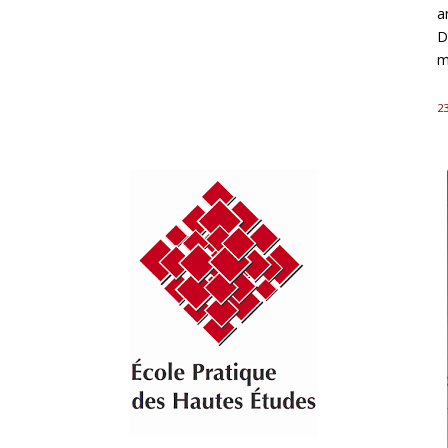
a
D
m
23