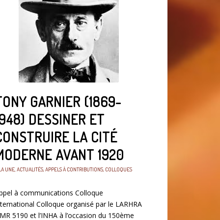
TONY GARNIER (1869-
1948) DESSINER ET
CONSTRUIRE LA CITÉ
MODERNE AVANT 1920
LA UNE
,
ACTUALITÉS
,
APPELS À CONTRIBUTIONS
,
COLLOQUES
ppel à communications Colloque
nternational Colloque organisé par le LARHRA
MR 5190 et l’INHA à l’occasion du 150ème