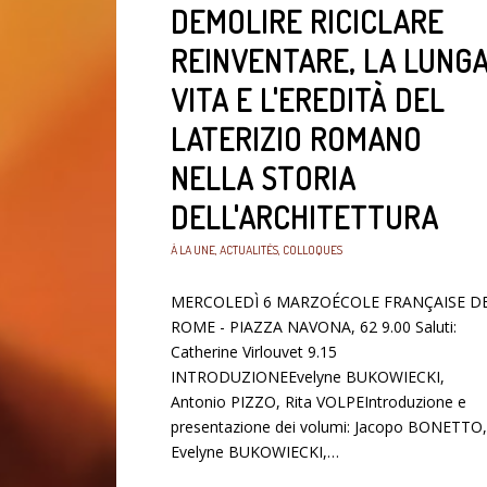
DEMOLIRE RICICLARE
REINVENTARE, LA LUNG
VITA E L'EREDITÀ DEL
LATERIZIO ROMANO
NELLA STORIA
DELL'ARCHITETTURA
À LA UNE
,
ACTUALITÉS
,
COLLOQUES
MERCOLEDÌ 6 MARZOÉCOLE FRANÇAISE D
ROME - PIAZZA NAVONA, 62 9.00 Saluti:
Catherine Virlouvet 9.15
INTRODUZIONEEvelyne BUKOWIECKI,
Antonio PIZZO, Rita VOLPEIntroduzione e
presentazione dei volumi: Jacopo BONETTO,
Evelyne BUKOWIECKI,…