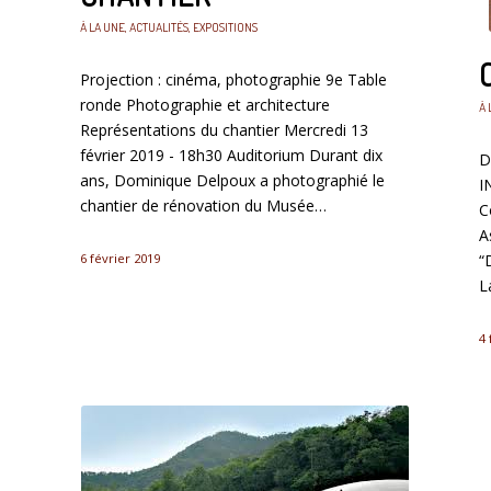
À LA UNE
,
ACTUALITÉS
,
EXPOSITIONS
Projection : cinéma, photographie 9e Table
ronde Photographie et architecture
À 
Représentations du chantier Mercredi 13
février 2019 - 18h30 Auditorium Durant dix
D
ans, Dominique Delpoux a photographié le
I
chantier de rénovation du Musée…
C
A
6 février 2019
“
L
4 