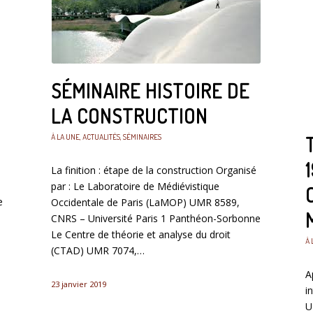
SÉMINAIRE HISTOIRE DE
LA CONSTRUCTION
À LA UNE
,
ACTUALITÉS
,
SÉMINAIRES
La finition : étape de la construction Organisé
par : Le Laboratoire de Médiévistique
e
Occidentale de Paris (LaMOP) UMR 8589,
CNRS – Université Paris 1 Panthéon-Sorbonne
Le Centre de théorie et analyse du droit
À 
(CTAD) UMR 7074,…
A
23 janvier 2019
i
U